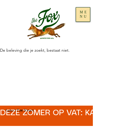
ME
NU
De beleving die je zoekt, bestaat niet.
Latest Fox News:
DEZE ZOMER OP VAT: KASTEEL R